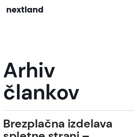
nextland
Arhiv
člankov
Brezplačna izdelava
spletne strani –