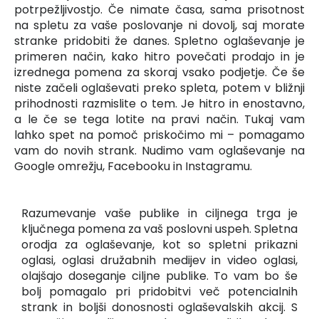
potrpežljivostjo. Če nimate časa, sama prisotnost
na spletu za vaše poslovanje ni dovolj, saj morate
stranke pridobiti že danes. Spletno oglaševanje je
primeren način, kako hitro povečati prodajo in je
izrednega pomena za skoraj vsako podjetje. Če še
niste začeli oglaševati preko spleta, potem v bližnji
prihodnosti razmislite o tem. Je hitro in enostavno,
a le če se tega lotite na pravi način. Tukaj vam
lahko spet na pomoč priskočimo mi – pomagamo
vam do novih strank. Nudimo vam oglaševanje na
Google omrežju, Facebooku in Instagramu.
Razumevanje vaše publike in ciljnega trga je
ključnega pomena za vaš poslovni uspeh. Spletna
orodja za oglaševanje, kot so spletni prikazni
oglasi, oglasi družabnih medijev in video oglasi,
olajšajo doseganje ciljne publike. To vam bo še
bolj pomagalo pri pridobitvi več potencialnih
strank in boljši donosnosti oglaševalskih akcij. S