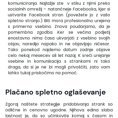
komuniciranja. Najlažje ste v stiku z njimi preko
socialnih omrežij – natančneje Facebooka, kjer si
ustvarite Facebook stran (povežete jo z vašo
spletno stranjo.) Biti mora profesionalno urejena
s primerno vsebino. Znova poudarjamo, da je
pomembna zgodba. Ker se večina podjetij
enostavno nima časa ukvarjati z vsebino svojih
objav, naredijo napako in ne objavljajo ničesar.
Tako ponekod najdemo datum zadnje objave
celo nekaj mesecev ali let nazaj. K sreči urejanje
vsebine in komunikacija s strankami ni tako
draga, da si je ne bi mogli privoščiti, zato vam
lahko tukaj priskočimo na pomoč.
Plačano spletno oglaševanje
Zgoraj naštete strategije pridobivanja strank so
odlične in cenovno ugodne. Njihova edina slaba
lastnost je, da so učinkovite komaj s časom in