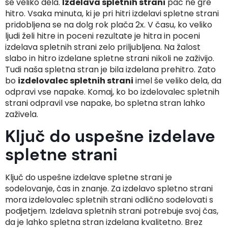
še veliko dela.
Izdelava spletnih strani
pač ne gre
hitro. Vsaka minuta, ki je pri hitri izdelavi spletne strani
pridobljena se na dolg rok plača 2x. V času, ko veliko
ljudi želi hitre in poceni rezultate je hitra in poceni
izdelava spletnih strani zelo priljubljena. Na žalost
slabo in hitro izdelane spletne strani nikoli ne zaživijo.
Tudi naša spletna stran je bila izdelana prehitro. Zato
bo
izdelovalec spletnih strani
imel še veliko dela, da
odpravi vse napake. Komaj, ko bo izdelovalec spletnih
strani odpravil vse napake, bo spletna stran lahko
zaživela.
Ključ do uspešne
izdelave
spletne strani
Ključ do uspešne izdelave spletne strani je
sodelovanje, čas in znanje. Za izdelavo spletno strani
mora izdelovalec spletnih strani odlično sodelovati s
podjetjem. Izdelava spletnih strani potrebuje svoj čas,
da je lahko spletna stran izdelana kvalitetno. Brez