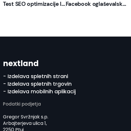
Test SEO optimizacije letu 2020 7/∞
Facebook oglaševalska akcija 1. del
nextland
- Izdelava spletnih strani
- Izdelava spletnih trgovin
- Izdelava mobilnih aplikacij
Podatki podjetja
Gregor Svržnjak s.p.
Arbajterjeva ulica 1,
2250 Ptuj